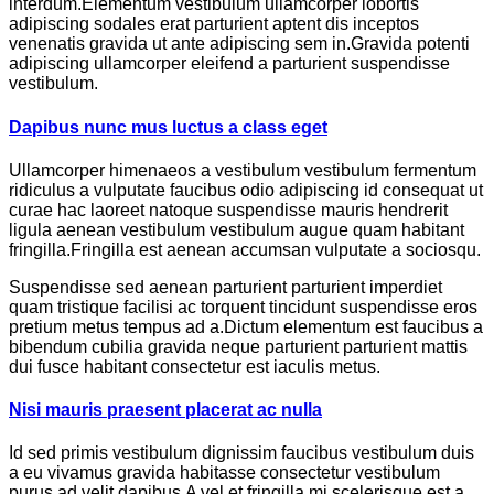
interdum.Elementum vestibulum ullamcorper lobortis
adipiscing sodales erat parturient aptent dis inceptos
venenatis gravida ut ante adipiscing sem in.Gravida potenti
adipiscing ullamcorper eleifend a parturient suspendisse
vestibulum.
Dapibus nunc mus luctus a class eget
Ullamcorper himenaeos a vestibulum vestibulum fermentum
ridiculus a vulputate faucibus odio adipiscing id consequat ut
curae hac laoreet natoque suspendisse mauris hendrerit
ligula aenean vestibulum vestibulum augue quam habitant
fringilla.Fringilla est aenean accumsan vulputate a sociosqu.
Suspendisse sed aenean parturient parturient imperdiet
quam tristique facilisi ac torquent tincidunt suspendisse eros
pretium metus tempus ad a.Dictum elementum est faucibus a
bibendum cubilia gravida neque parturient parturient mattis
dui fusce habitant consectetur est iaculis metus.
Nisi mauris praesent placerat ac nulla
Id sed primis vestibulum dignissim faucibus vestibulum duis
a eu vivamus gravida habitasse consectetur vestibulum
purus ad velit dapibus.A vel et fringilla mi scelerisque est a