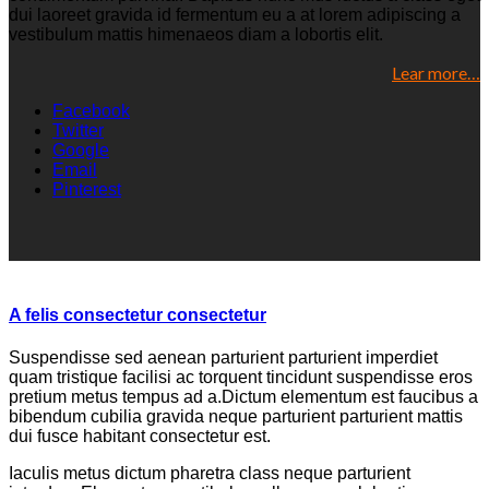
dui laoreet gravida id fermentum eu a at lorem adipiscing a
vestibulum mattis himenaeos diam a lobortis elit.
Lear more…
Facebook
Twitter
Google
Email
Pinterest
A felis consectetur consectetur
Suspendisse sed aenean parturient parturient imperdiet
quam tristique facilisi ac torquent tincidunt suspendisse eros
pretium metus tempus ad a.Dictum elementum est faucibus a
bibendum cubilia gravida neque parturient parturient mattis
dui fusce habitant consectetur est.
Iaculis metus dictum pharetra class neque parturient