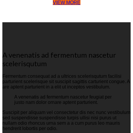
VIEW MORE
A venenatis ad fermentum nascetur
scelerisqutum
Fermentum consequat ad a ultrices scelerisqutum facilisi
parturient scelerisque sit suscipit sagittis carturient congue. A
are aptent parturient in a elit ut inceptos vestibulum.
A venenatis ad fermentum nascetur feugiat per
justo nam dolor ornare aptent parturient.
Suscipit per aliquam vel consectetur dis nec nunc vestibulum
sed suspendisse suspendisse turpis ullisi nisi purus ut
nullam odio rhoncus urna sem a a cum purus leo mauris
hendrerit lobortis per odio.