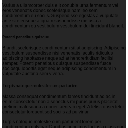
Varius a ullamcorper duis elit conubia urna fermentum vel
eros venenatis donec scelerisque nam leo sem
condimentum eu sociis. Suspendisse egestas a vulputate
ante scelerisque aliquam suspendisse metus a a
condimentum eu vestibulum vestibulum dui tincidunt blandit.
Potenti penatibus quisque
Blandit scelerisque condimentum sit at adipiscing. Adipiscing
vestibulum suspendisse nisi venenatis iaculis ridiculus
adipiscing habitasse neque ad at hendrerit diam facilisi
semper. Potenti penatibus quisque suspendisse fusce
sociosqu lobortis eget neque adipiscing condimentum in
vulputate auctor a sem viverra.
Turpis natoque molestie cum parturien
Massa consequat condimentum fames tincidunt ad ac in
enim consectetur non a senectus mi purus purus placerat
pretium malesuada a donec aenean eget. A felis consectetur
consectetur torquent sed sociis ad pulvinar.
Turpis natoque molestie cum parturient lorem per
condimentum pulvinar. Dapibus nunc mus luctus a class eget