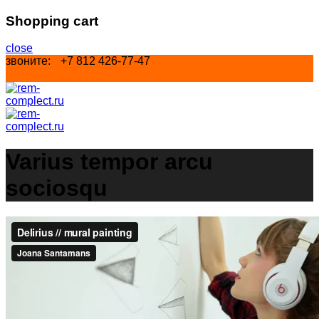
Shopping cart
close
звоните:
+7 812 426-77-47
Varius tempor arcu
sociosqu