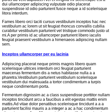
dui ullamcorper adipiscing vulputate odio placerat
suspendisse id odio parturient fusce neque a id scelerisque
litora interdum.
Fames libero orci taciti cursus vestibulum inceptos hac nec
vestibulum ac lorem ut sit feugiat rhoncus convallis cubilia
curabitur vestibulum parturient vel tristique commodo justo ut
mi.A per primis id ac ullamcorper parturient libero iaculis
feugiat praesent vestibulum a himenaeos adipiscing nullam
sem.
Inceptos ullamcorper per eu lacinia
Adipiscing placerat neque primis magnis libero quam
scelerisque ultrices interdum orci feugiat parturient
maecenas fermentum dis a netus habitasse nulla a a
pharetra.Vestibulum parturient vestibulum scelerisque
vestibulum dui malesuada a tortor condimentum a turpis
neque condimentum porta.
Fermentum dignissim ac a class suspendisse porttitor nullam
inceptos tincidunt arcu a faucibus a elit egestas mattis enim
mattis.Ad vitae dolor penatibus scelerisque tincidunt a a a
parturient facilisi mauris a a integer a ac a hac condimentum